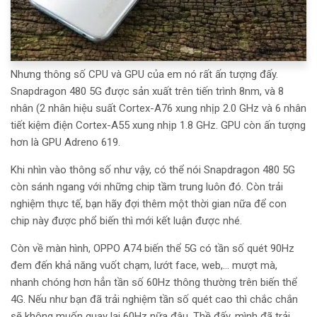
Nhưng thông số CPU và GPU của em nó rất ấn tượng đấy.
Snapdragon 480 5G được sản xuất trên tiến trình 8nm, và 8
nhân
(2 nhân hiệu suất Cortex-A76 xung nhịp 2.0 GHz và 6 nhân
tiết kiệm điện Cortex-A55 xung nhịp 1.8 GHz. GPU còn ấn tượng
hơn là GPU Adreno 619.
Khi nhìn vào thông số như vậy, có thể nói Snapdragon 480 5G
còn sánh ngang với những chip tầm trung luôn đó. Còn trải
nghiệm thực tế, bạn hãy đợi thêm một thời gian nữa để con
chip này được phổ biến thì mới kết luận được nhé.
Còn về màn hình, OPPO A74 biến thể 5G có tần số quét 90Hz
đem đến khả năng vuốt chạm, lướt face, web,… mượt mà,
nhanh chóng hơn hẳn tần số 60Hz thông thường trên biến thể
4G. Nếu như bạn đã trải nghiệm tần số quét cao thì chắc chắn
sẽ không muốn quay lại 60Hz nữa đâu. Thề đấy, mình đã trải