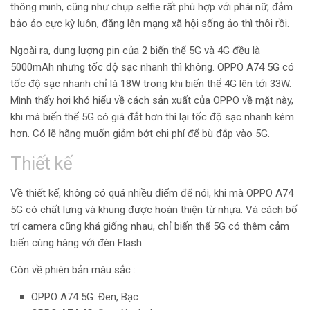
thông minh, cũng như chụp selfie rất phù hợp với phái nữ, đảm
bảo ảo cực kỳ luôn, đăng lên mạng xã hội sống ảo thì thôi rồi.
Ngoài ra, dung lượng pin của 2 biến thể 5G và 4G đều là
5000mAh nhưng tốc độ sạc nhanh thì không. OPPO A74 5G có
tốc độ sạc nhanh chỉ là 18W trong khi biến thể 4G lên tới 33W.
Mình thấy hơi khó hiểu về cách sản xuất của OPPO về mặt này,
khi mà biến thể 5G có giá đắt hơn thì lại tốc độ sạc nhanh kém
hơn. Có lẽ hãng muốn giảm bớt chi phí để bù đắp vào 5G.
Thiết kế
Về thiết kế, không có quá nhiều điểm để nói, khi mà OPPO A74
5G có chất lưng và khung được hoàn thiện từ nhựa. Và cách bố
trí camera cũng khá giống nhau, chỉ biến thể 5G có thêm cảm
biến cùng hàng với đèn Flash.
Còn về phiên bản màu sắc :
OPPO A74 5G: Đen, Bạc