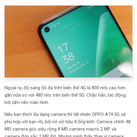
Ngoài ra, độ sáng tối đa trên biến thể 4G là 800 nits cao hơn
gần nửa so với 480 nits trên biến thể 5G. Chắc hẳn, tác động
bởi tấm nền màn hình.
Nếu bạn thích đa dạng camera thì tất nhiên OPPO A74 5G sẽ
phù hợp với bạn rồi, bởi nó sở hữu 4 ống kính: Camera chính 48
MP, camera góc siêu rộng 8 MP, camera macro 2 MP và
camera đơn sắc 2 MP. Độ. Nhưng minh thấy, thay vì camera