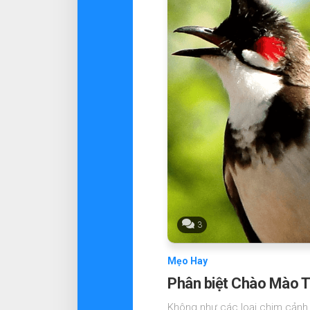
3
Mẹo Hay
Phân biệt Chào Mào T
Không như các loại chim cảnh 