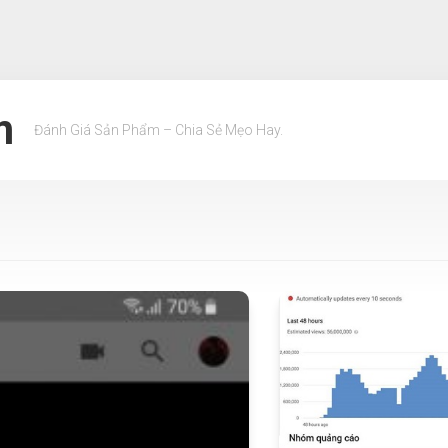
m
Đánh Giá Sản Phẩm – Chia Sẻ Mẹo Hay.