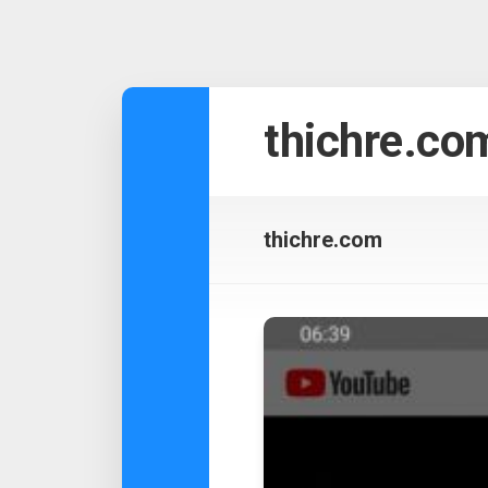
Skip
to
thichre.co
content
thichre.com