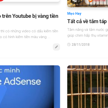
0
Mẹo Hay
trên Youtube bị vàng tiền
Tất cả về tắm tá
Tắm nắng và tắm nước gi
 thì có những video có dấu kiếm tiền
giúp chim hấp thụ vitamin
 có hình kiếm tiền màu vàng....
28/11/2018