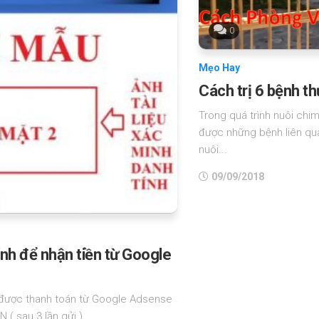
0
Mẹo Hay
Cách trị 6 bệnh 
Trong quá trình nuôi chi
được những bệnh liên qu
nuôi...
09/09/2018
nh để nhận tiền từ Google
 được thanh toán từ Google Adsense
( sau 3 lần gửi )....