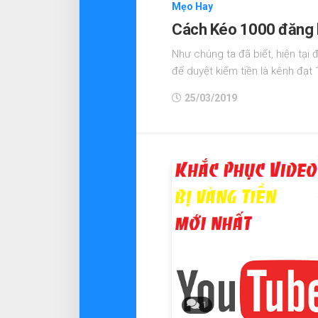
Mẹo Hay
Cách Kéo 1000 đăng 
Như chúng ta đã biết, hiện tại 
để duyệt kiếm tiền là kênh đạt 
25/03/2019
1