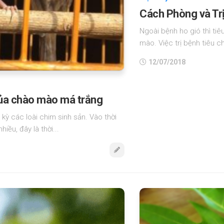
Cách Phòng và Trị
Ngoài bệnh ho gió thì ti
mào. Việc trị bệnh tiêu c
12/07/2018
ủa chào mào má trắng
ỳ các loài chim sinh sản. Vào thời
iều, đây là thời...