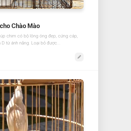
p cho Chào Mào
úp chim có bộ lông óng đẹp, cứng cáp,
 D từ ánh nắng. Loại bỏ được...