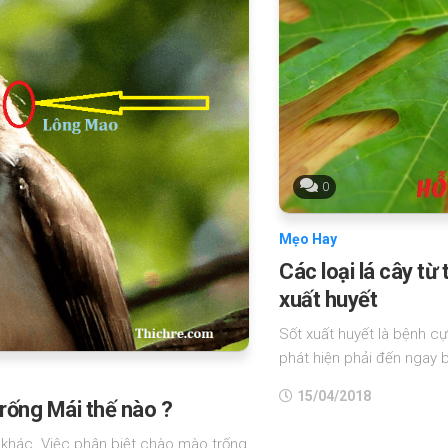
0
Mẹo Hay
Các loại lá cây từ
xuất huyết
Sốt xuất huyết là bệnh cự
phát hiện phải đến ngay bệ
15/04/2018
rống Mái thế nào ?
khác. Việc phân biệt chào mào trống