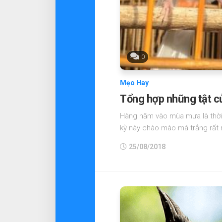
0
Mẹo Hay
Tổng hợp những tật c
Hàng năm vào mùa mưa là thời k
kỳ này chào mào má trắng rất nh
25/08/2018