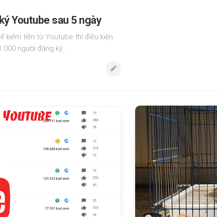
ký Youtube sau 5 ngày
để kiếm tiền từ Youtube thì điều kiện
1.000 người đăng ký...