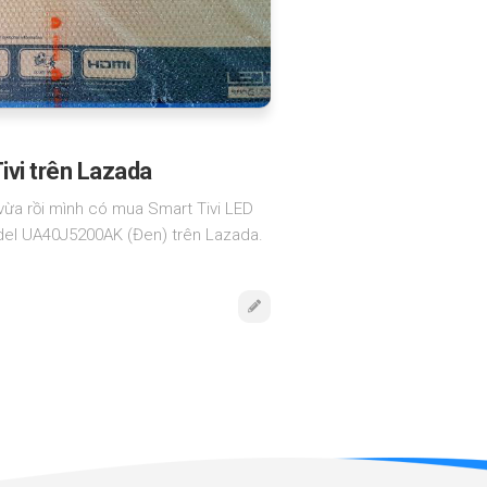
ivi trên Lazada
ừa rồi mình có mua Smart Tivi LED
el UA40J5200AK (Đen) trên Lazada.