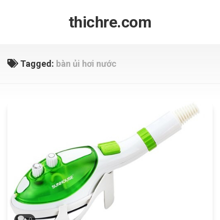
Skip
to
thichre.com
content
Tagged:
bàn ủi hơi nước
0