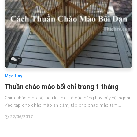
0
Mẹo Hay
Thuần chào mào bổi chỉ trong 1 tháng
Chim chào mào bổi sau khi mua ở cửa hàng hay bẫy về, ngoài
việc tập cho chào mào ăn cám, tập cho chào mào tắm...
22/06/2017