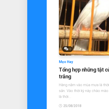
0
Mẹo Hay
Tổng hợp những tật 
trắng
Hàng năm vào mùa mưa là thời 
sản. Vào thời kỳ này chào mào 
là thời...
25/08/2018