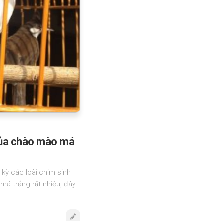
của chào mào má
kỳ các loài chim sinh
má trắng rất nhiều, đây