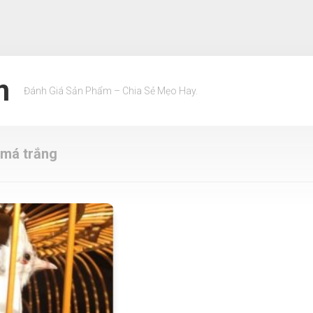
m
Đánh Giá Sản Phẩm – Chia Sẻ Mẹo Hay.
má trắng