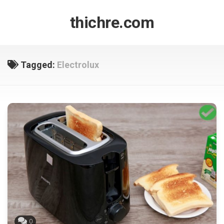
Skip
to
thichre.com
content
Tagged:
Electrolux
0