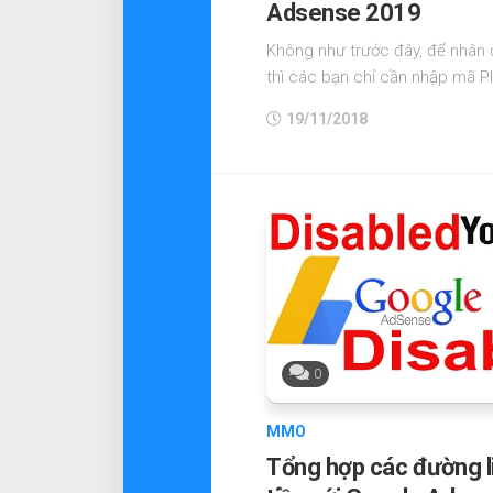
Adsense 2019
Không như trước đây, để nhân
thì các bạn chỉ cần nhập mã PIN 
19/11/2018
0
MMO
Tổng hợp các đường li