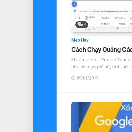
4
Mẹo Hay
Cách Chạy Quảng Cáo 
Khi làm video kiếm tiền Youtub
chia sẻ mạng xã hội, bình luận 
09/01/2019