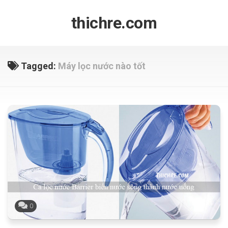
Skip
to
thichre.com
content
Tagged:
Máy lọc nước nào tốt
0