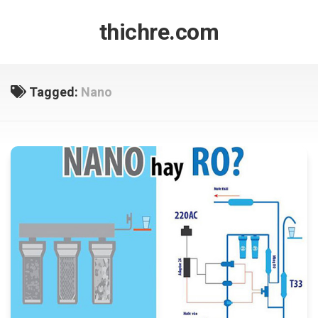
Skip
to
thichre.com
content
Tagged:
Nano