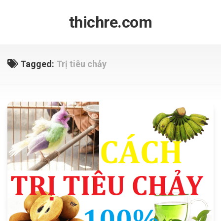
Skip
to
thichre.com
content
Tagged:
Trị tiêu chảy