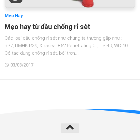
Mẹo Hay
Mẹo hay từ dầu chống rỉ sét
Các loại dầu chống rỉ sét như chúng ta thường gặp như :
RP7, DMHK RX9, Xtraseal B52 Penetrating Oil, TS-40, WD-40…
Có tác dụng chống rỉ sét, bôi trơn...
03/03/2017