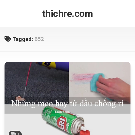
Skip
to
thichre.com
content
Tagged:
B52
1