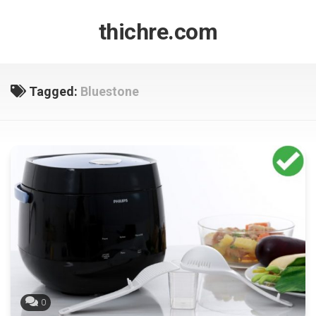
Skip
to
thichre.com
content
Tagged:
Bluestone
0