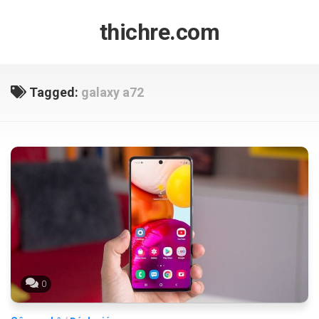
Skip
to
thichre.com
content
Tagged:
galaxy a72
0