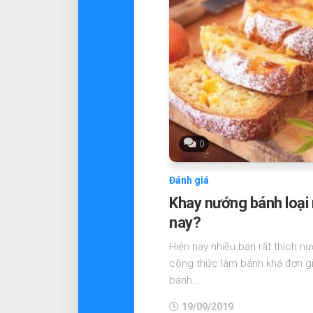
0
Đánh giá
Khay nướng bánh loại 
nay?
Hiện nay nhiều bạn rất thích nư
công thức làm bánh khá đơn g
bánh...
19/09/2019