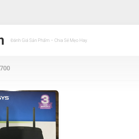
m
Đánh Giá Sản Phẩm – Chia Sẻ Mẹo Hay.
1700