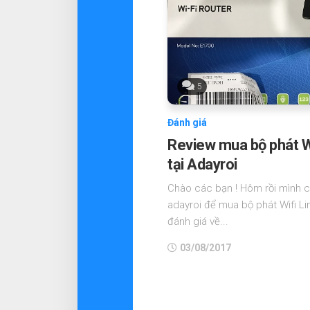
5
Đánh giá
Review mua bộ phát W
tại Adayroi
Chào các bạn ! Hôm rồi mình 
adayroi để mua bộ phát Wifi Lin
đánh giá về...
03/08/2017