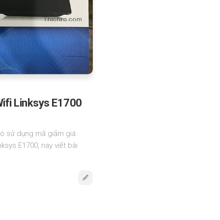
ifi Linksys E1700
có sử dụng mã giảm giá
ksys E1700, nay viết bài