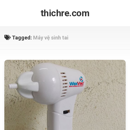
Skip
to
thichre.com
content
Tagged:
Máy vệ sinh tai