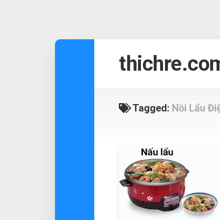
Skip
to
thichre.co
content
Tagged:
Nồi Lẩu Đi