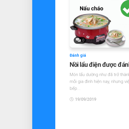
0
Đánh giá
Nồi lẩu điện được đánh
Món lẩu dường như đã trở thà
mỗi gia đình hiện nay, nhưng v
bếp...
19/09/2019