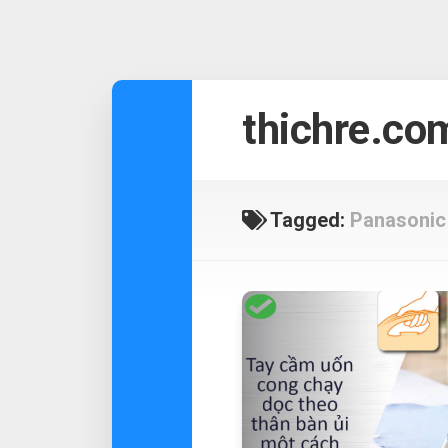
Skip
to
thichre.co
content
Tagged:
Panasonic