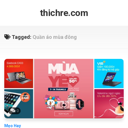
Skip
to
thichre.com
content
Tagged:
Quần áo mùa đông
0
Mẹo Hay