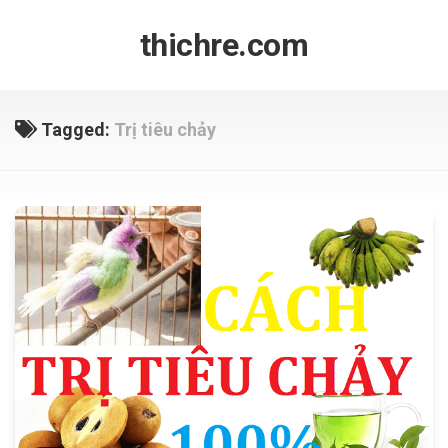
Skip
to
thichre.com
content
Tagged:
Trị tiêu chảy