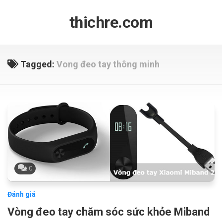
Skip
to
thichre.com
content
Tagged:
Vong đeo tay thông minh
0
Đánh giá
Vòng đeo tay chăm sóc sức khỏe Miband