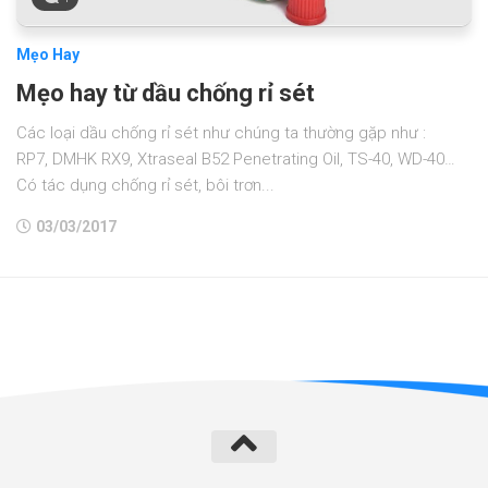
Mẹo Hay
Mẹo hay từ dầu chống rỉ sét
Các loại dầu chống rỉ sét như chúng ta thường gặp như :
RP7, DMHK RX9, Xtraseal B52 Penetrating Oil, TS-40, WD-40…
Có tác dụng chống rỉ sét, bôi trơn...
03/03/2017