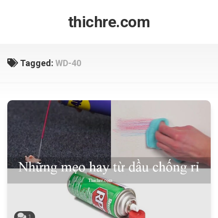
Skip
to
thichre.com
content
Tagged:
WD-40
1