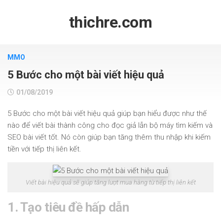
Skip
to
thichre.com
content
MMO
5 Bước cho một bài viết hiệu quả
01/08/2019
5 Bước cho một bài viết hiệu quả giúp bạn hiểu được như thế
nào để viết bài thành công cho đọc giả lẫn bộ máy tìm kiếm và
SEO bài viết tốt. Nó còn giúp bạn tăng thêm thu nhập khi kiếm
tiền với tiếp thị liên kết.
Viết bài hiệu quả sẽ giúp tăng lượt mua hàng từ tiếp thị liên kết
1. Tạo tiêu đề hấp dẫn