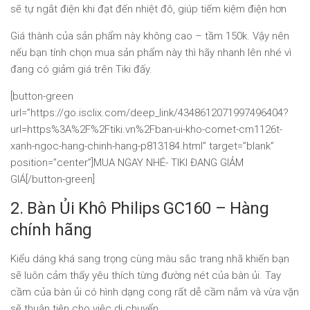
sẽ tự ngắt điện khi đạt đến nhiệt đô, giúp tiếm kiệm điện hơn
Giá thành của sản phẩm này không cao – tầm 150k. Vậy nên
nếu bạn tính chọn mua sản phẩm này thì hãy nhanh lên nhé vì
đang có giảm giá trên Tiki đấy.
[button-green
url=”https://go.isclix.com/deep_link/4348612071997496404?
url=https%3A%2F%2Ftiki.vn%2Fban-ui-kho-comet-cm1126t-
xanh-ngoc-hang-chinh-hang-p813184.html” target=”blank”
position=”center”]MUA NGAY NHÉ- TIKI ĐANG GIẢM
GIÁ[/button-green]
2. Bàn Ủi Khô Philips GC160 – Hàng
chính hãng
Kiểu dáng khá sang trọng cùng màu sắc trang nhã khiến bạn
sẽ luôn cảm thấy yêu thích từng đường nét của bàn ủi. Tay
cầm của bàn ủi có hình dạng cong rất dễ cầm nắm và vừa vặn
sẽ thuận tiện cho việc di chuyển.