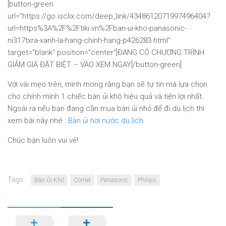
[button-green
url=”https://go.isclix.com/deep_link/4348612071997496404?
url=https%3A%2F%2Ftiki.vn%2Fban-ui-kho-panasonic-
ni317txra-xanh-la-hang-chinh-hang-p426283.html”
target=”blank” position=”center”]ĐANG CÓ CHƯƠNG TRÌNH
GIẢM GIÁ ĐẶT BIỆT – VÀO XEM NGAY[/button-green]
Với vài mẹo trên, mình mong rằng bạn sẽ tự tin mà lựa chọn
cho chính mình 1 chiếc bàn ủi khô hiệu quả và tiện lợi nhất.
Ngoài ra nếu bạn đang cần mua bàn ủi nhỏ để đi du lịch thì
xem bài này nhé :
Bàn ủi hơi nước du lịch
Chúc bạn luôn vui vẻ!
Tags:
Bàn Ủi Khô
Comet
Panasonic
Philips