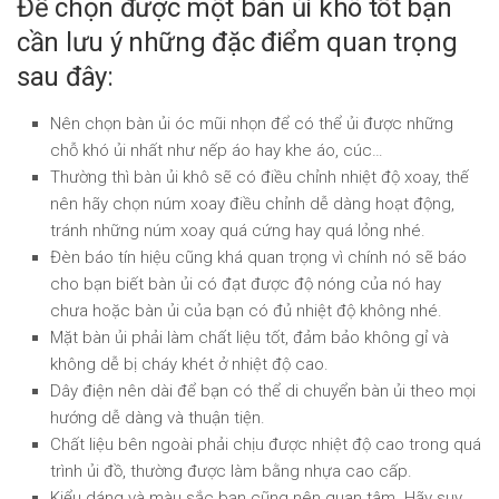
Để chọn được một bàn ủi khô tốt bạn
cần lưu ý những đặc điểm quan trọng
sau đây:
Nên chọn bàn ủi óc mũi nhọn để có thể ủi được những
chỗ khó ủi nhất như nếp áo hay khe áo, cúc…
Thường thì bàn ủi khô sẽ có điều chỉnh nhiệt độ xoay, thế
nên hãy chọn núm xoay điều chỉnh dễ dàng hoạt động,
tránh những núm xoay quá cứng hay quá lỏng nhé.
Đèn báo tín hiệu cũng khá quan trọng vì chính nó sẽ báo
cho bạn biết bàn ủi có đạt được độ nóng của nó hay
chưa hoặc bàn ủi của bạn có đủ nhiệt độ không nhé.
Mặt bàn ủi phải làm chất liệu tốt, đảm bảo không gỉ và
không dễ bị cháy khét ở nhiệt độ cao.
Dây điện nên dài để bạn có thể di chuyển bàn ủi theo mọi
hướng dễ dàng và thuận tiện.
Chất liệu bên ngoài phải chịu được nhiệt độ cao trong quá
trình ủi đồ, thường được làm bằng nhựa cao cấp.
Kiểu dáng và màu sắc bạn cũng nên quan tâm. Hãy suy