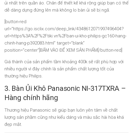
ủi nhất trên quần áo. Chân đế thiết kế khá rộng giúp bạn có thể
dễ dàng dựng đứng lên mà không lo bàn ủi sẽ bị ngã.
[button-red
url=”https://go.isclix.com/deep_link/4348612071997496404?
url=https%3A%2F%2Ftiki.vn%2Fban-ui-kho-philips-gc160-hang-
chinh-hang-p392083.html” target=”blank”
position=”center”]BẤM VÀO ĐỂ XEM SẢN PHẨM[/button-red]
Giá thành của sản phẩm tầm khoảng 400k sẽ rất phù hợp với
nhiều người vì đây chính là sản phẩm chất lượng tốt của
thường hiệu Philips.
3. Bàn Ủi Khô Panasonic NI-317TXRA –
Hàng chính hãng
Thương hiệu Panasonic sẽ giúp bạn luôn yên tâm về chất
lượng sản phầm cũng như kiểu dáng và màu sắc hài hòa khá
đẹp mắt.