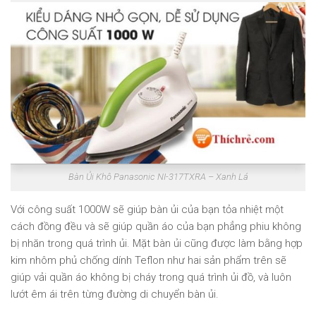
Bàn Ủi Khô Panasonic NI-317TXRA – Xanh Lá
Với công suất 1000W sẽ giúp bàn ủi của bạn tỏa nhiệt một
cách đồng đều và sẽ giúp quần áo của bạn phẳng phiu không
bị nhăn trong quá trình ủi. Mặt bàn ủi cũng được làm bằng hợp
kim nhôm phủ chống dính Teflon như hai sản phẩm trên sẽ
giúp vải quần áo không bị cháy trong quá trình ủi đồ, và luôn
lướt êm ái trên từng đường di chuyển bàn ủi.