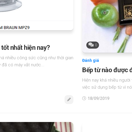
0
tốt nhất hiện nay?
há nhiều công sức cũng như thời gian
Đánh giá
 đã có máy vắt nước...
Bếp từ nào được đ
Hiện nay khá nhiều người
việc sử dụng bếp từ vì nó đ
18/09/2019