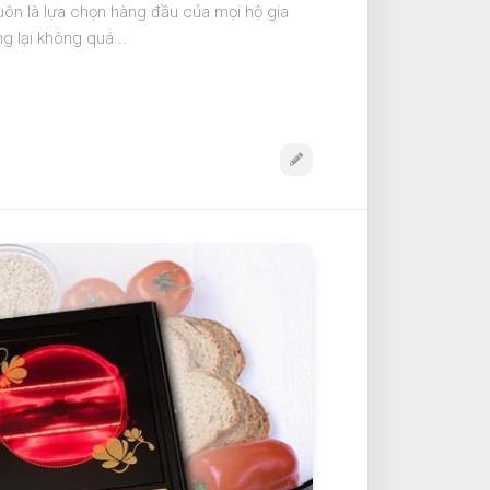
luôn là lựa chọn hàng đầu của mọi hộ gia
g lại không quá...