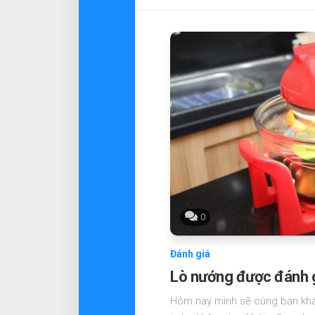
0
Đánh giá
Lò nướng được đánh gi
Hôm nay mình sẽ cùng bạn kh