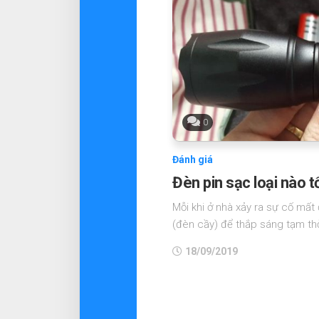
0
Đánh giá
Đèn pin sạc loại nào t
Mỗi khi ở nhà xảy ra sự cố mất
(đèn cầy) để thắp sáng tạm th
18/09/2019