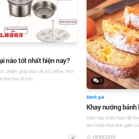
 nào tốt nhất hiện nay?
ực phẩm giúp bảo vệ sức khỏe, thói
 làm hay đi học...
0
Đánh giá
Khay nướng bánh l
Hiện nay nhiều bạn rất th
làm bánh khá đơn giản c
19/09/2019