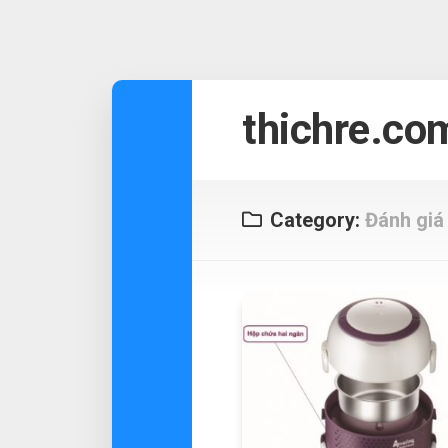
Skip
to
thichre.co
content
Category:
Đánh giá