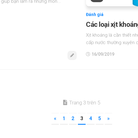
 giúp bạn làm ra những món...
Đánh giá
Các loại xịt khoán
Xịt khoáng là cần thiết n
cấp nước thường xuyên ch
16/09/2019
Trang 3 trên 5
«
1
2
3
4
5
»