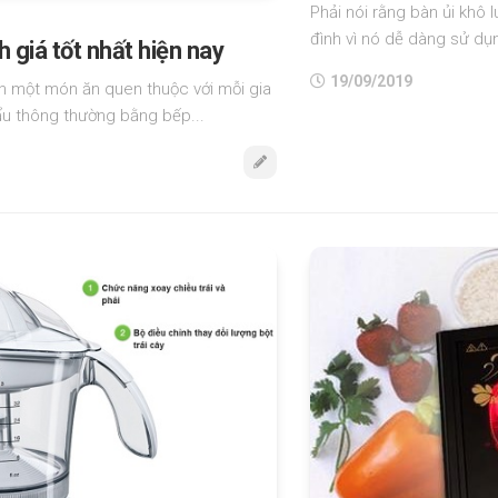
Phải nói rằng bàn ủi khô 
đình vì nó dễ dàng sử dụn
 giá tốt nhất hiện nay
19/09/2019
h một món ăn quen thuộc với mỗi gia
lẩu thông thường bằng bếp...