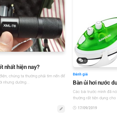
0
ốt nhất hiện nay?
Đánh giá
 điện, chúng ta thường phải tìm nến để
Bàn ủi hơi nước du
ời nhưng dường...
Các bài trước mình đã nói
thường rất tiện dụng cho
17/09/2019