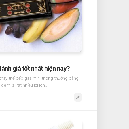
ánh giá tốt nhất hiện nay?
 thay thế bếp gas mini thông thường bằng
em lại rất nhiều lợi ích...