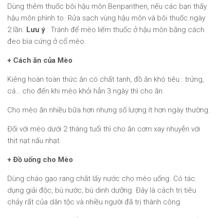
Dùng thêm thuốc bôi hậu môn Benpanthen, nếu các bạn thấy
hậu môn phình to. Rửa sạch vùng hậu môn và bôi thuốc ngày
2 lần.
Lưu ý
: Tránh để mèo liếm thuốc ở hậu môn bằng cách
đeo bìa cứng ở cổ mèo.
+ Cách ăn của Mèo
Kiêng hoàn toàn thức ăn có chất tanh, đồ ăn khó tiêu : trứng,
cá… cho đến khi mèo khỏi hẳn 3 ngày thì cho ăn.
Cho mèo ăn nhiều bữa hơn nhưng số lượng ít hơn ngày thường.
Đối với mèo dưới 2 tháng tuổi thì cho ăn cơm xay nhuyễn với
thịt nạt nấu nhạt.
+ Đồ uống cho Mèo
Dùng cháo gạo rang chắt lấy nước cho mèo uống. Có tác
dụng giải độc, bù nước, bù dinh dưỡng. Đây là cách trị tiêu
chảy rất của dân tộc và nhiều người đã trị thành công.