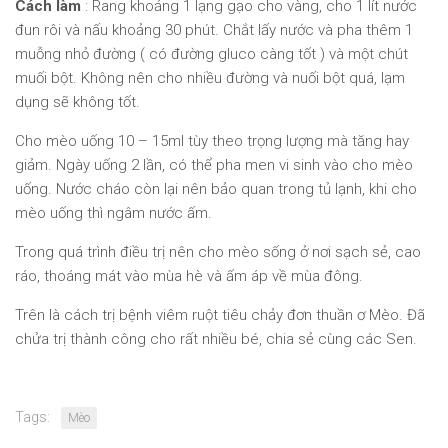
Cách làm
: Rang khoảng 1 lạng gạo cho vàng, cho 1 lít nước
đun rôi và nấu khoảng 30 phút. Chắt lấy nước và pha thêm 1
muỗng nhỏ đường ( có đường gluco càng tốt ) và một chút
muối bột. Không nên cho nhiều đường và nuối bột quá, lạm
dụng sẽ không tốt.
Cho mèo uống 10 – 15ml tùy theo trọng lượng mà tăng hay
giảm. Ngày uống 2 lần, có thể pha men vi sinh vào cho mèo
uống. Nước cháo còn lại nên bảo quan trong tủ lạnh, khi cho
mèo uống thì ngâm nước ấm.
Trong quá trình điều trị nên cho mèo sống ở nơi sạch sẻ, cao
ráo, thoáng mát vào mùa hè và ấm áp về mùa đông.
Trên là cách trị bệnh viêm ruột tiêu chảy đơn thuần ơ Mèo. Đã
chửa trị thành công cho rất nhiều bé, chia sẻ cùng các Sen.
Tags:
Mèo