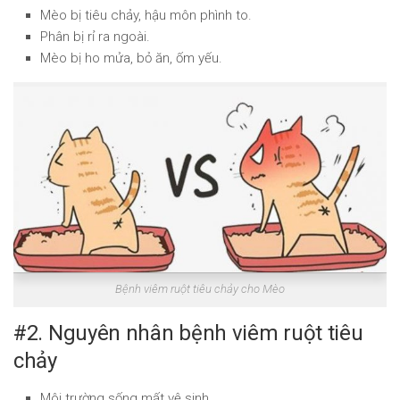
Mèo bị tiêu chảy, hậu môn phình to.
Phân bị rỉ ra ngoài.
Mèo bị ho mửa, bỏ ăn, ốm yếu.
Bệnh viêm ruột tiêu chảy cho Mèo
#2. Nguyên nhân bệnh viêm ruột tiêu
chảy
Môi trường sống mất vệ sinh.