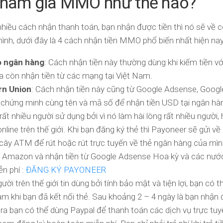
 tham gia MMO như thế nào?
iều cách nhận thanh toán, bạn nhận được tiền thì nó sẽ về c
ình, dưới đây là 4 cách nhận tiền MMO phổ biến nhất hiện nay
ào ngân hàng
: Cách nhận tiền này thường dùng khi kiếm tiền 
ra còn nhận tiền từ các mạng tại Việt Nam.
rn Union
: Cách nhận tiền này cũng từ Google Adsense, Goog
 chứng minh cùng tên và mã số để nhận tiền USD tại ngân hà
rất nhiều người sử dụng bởi vì nó làm hài lòng rất nhiều người, h
online trên thế giới. Khi bạn đăng ký thẻ thì Payoneer sẽ gửi v
 cây ATM để rút hoặc rút trực tuyến về thẻ ngân hàng của m
thị Amazon và nhận tiền từ Google Adsense Hoa kỳ và các nư
n phí :
ĐĂNG KÝ PAYONEER
ời trên thế giới tin dùng bởi tính bảo mật và tiện lợi, bạn có
am khi bạn đã kết nối thẻ. Sau khoảng 2 – 4 ngày là bạn nhận 
 ra bạn có thể dùng Paypal để thanh toán các dịch vụ trực tuy