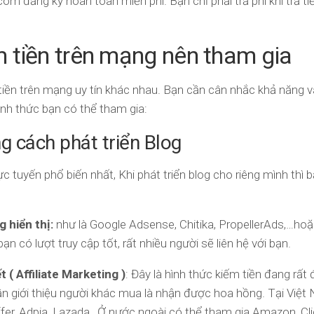
m đăng ký hoàn toàn miễn phí. Bạn chỉ phải trả phí khi trả ti
m tiền trên mạng nên tham gia
 tiền trên mạng uy tín khác nhau. Bạn cần cân nhắc khả năng
ình thức bạn có thể tham gia:
g cách phát triển Blog
ực tuyến phổ biến nhất, Khi phát triển blog cho riêng mình thì 
 hiển thị:
như là Google Adsense, Chitika, PropellerAds,…ho
 có lượt truy cập tốt, rất nhiều người sẽ liên hệ với bạn.
ết ( Affiliate Marketing )
: Đây là hình thức kiếm tiền đang rấ
n giới thiệu người khác mua là nhận được hoa hồng. Tại Việ
fer, Adpia, Lazada…Ở nước ngoài có thể tham gia Amazon, C