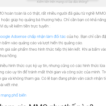
Kiếm tiền trên mạng có lừa đảo không?
O hoàn toàn là có thật, rất nhiều người đã giàu từ nghề MMO. 
ọ hoặc giúp họ quảng bá thương hiệu. Chỉ cần bạn có khả năn
Ví dụ về kiếm tiền trực tuyến :
oogle Adsense chấp nhận làm đối tác
của họ. Bạn chỉ cần đặ
h bấm vào quảng cáo và lượt hiển thị quảng cáo.
ánh giá sản phẩm theo hình thức tiếp thị liên kết. Khi ai bấm và
 hoa hồng.
nhiều hình thức cực kỳ uy tín, nhưng cũng có các hình thức lừa 
g cáo uy tín để tránh mất thời gian và công sức của mình. Tron
m gia và không tham gia. Có lẽ bạn đang phân vân cách nhận 
i viết nhé.
n mạng phổ biến