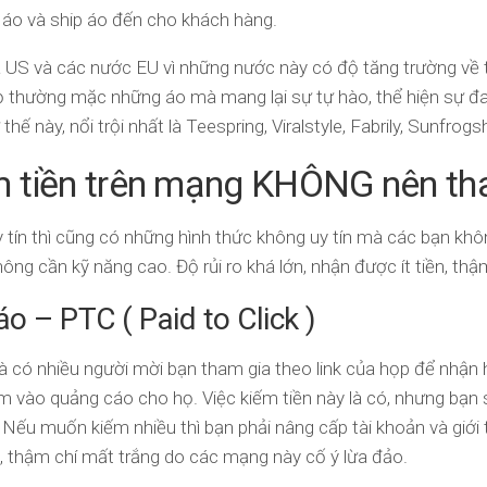
 áo và ship áo đến cho khách hàng.
 US và các nước EU vì những nước này có độ tăng trường về 
ọ thường mặc những áo mà mang lại sự tự hào, thể hiện sự đ
ế này, nổi trội nhất là Teespring, Viralstyle, Fabrily, Sunfrogshi
m tiền trên mạng KHÔNG nên th
tín thì cũng có những hình thức không uy tín mà các bạn khô
ng cần kỹ năng cao. Độ rủi ro khá lớn, nhận được ít tiền, thậ
 – PTC ( Paid to Click )
và có nhiều người mời bạn tham gia theo link của họp để nhận 
m vào quảng cáo cho họ. Việc kiếm tiền này là có, nhưng bạn s
 Nếu muốn kiếm nhiều thì bạn phải nâng cấp tài khoản và giới 
ốn , thậm chí mất trắng do các mạng này cố ý lừa đảo.