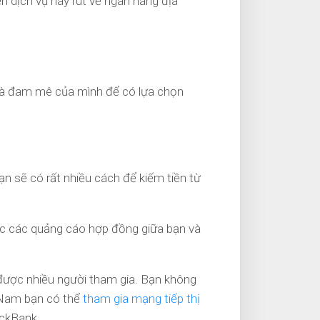
ền dịch vụ hay rút về ngân hàng địa
 và đam mê của mình để có lựa chọn
bạn sẽ có rất nhiều cách để kiếm tiền từ
ặc các quảng cáo hợp đồng giữa bạn và
t được nhiều người tham gia. Bạn không
t Nam bạn có thể
tham gia mạng tiếp thị
lickBank…