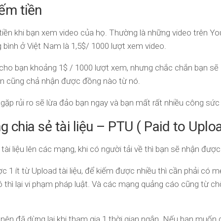
ếm tiền
tiền khi bạn xem video của họ. Thường là những video trên You
ng bình ở Việt Nam là 1,5$/ 1000 lượt xem video.
cho bạn khoảng 1$ / 1000 lượt xem, nhưng chắc chắn bạn sẽ 
 bạn cũng chả nhận được đồng nào từ nó.
gặp rủi ro sẽ lừa đảo bạn ngay và bạn mất rất nhiều công sứ
g chia sẻ tài liệu – PTU ( Paid to Uplo
tài liệu lên các mạng, khi có người tải về thì bạn sẽ nhận được 
1 ít từ Upload tài liệu, để kiếm được nhiều thì cần phải có mẹ
ó thì lại vi phạm pháp luật. Và các mạng quảng cáo cũng từ chố
nên đã dừng lại khi tham gia 1 thời gian ngắn. Nếu bạn muốn chi