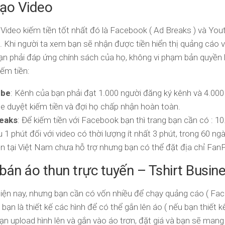
tạo Video
 Video kiếm tiền tốt nhất đó là Facebook ( Ad Breaks ) và Yo
g. Khi người ta xem bạn sẽ nhận được tiền hiển thị quảng cá
 bạn phải đáp ứng chính sách của họ, không vi phạm bản quyền
ếm tiền:
ube
: Kênh của bạn phải đạt 1.000 người đăng ký kênh và 4.000
 duyệt kiếm tiền và đợi họ chấp nhận hoàn toàn.
reaks
: Để kiếm tiền với Facebook bạn thì trang bạn cần có : 1
u 1 phút đối với video có thời lượng ít nhất 3 phút, trong 60 n
iện tại Việt Nam chưa hỗ trợ nhưng bạn có thể đặt địa chỉ Fa
 bán áo thun trực tuyến – Tshirt Busin
iện nay, nhưng bạn cần có vốn nhiều để chạy quảng cáo ( Faceb
bạn là thiết kế các hình để có thể gắn lên áo ( nếu bạn thiết kế 
n upload hình lên và gắn vào áo trơn, đặt giá và bạn sẽ mang 