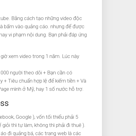
utube. Bằng cách tạo những video độc
o và bấm vào quảng cáo. nhưng để được
 hay vi phạm nội dung. Bạn phải đáp ứng
 giờ xem video trong 1 năm. Lúc này
0.000 người theo dõi + Bạn cần có
gày + Tiêu chuẩn hợp lệ để kiếm tiền + Và
nPage mình ở Mỹ, hay 1 số nước hỗ trợ.
ess
ook, Google ), vốn tối thiểu phải 5
giỏi thì tự làm, không thì phải đi thuê ).
áo đi quảng bá, các trang web là các