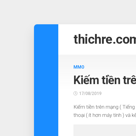
Skip
to
thichre.co
content
MMO
Kiếm tiền tr
17/08/2019
Kiếm tiền trên mạng ( Tiếng
thoại ( ít hơn máy tính ) và 