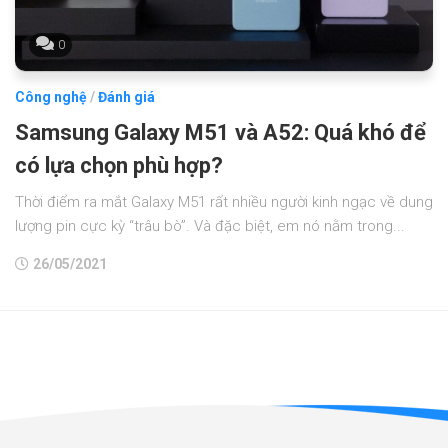
0
Công nghệ
/
Đánh giá
Samsung Galaxy M51 và A52: Quá khó để
có lựa chọn phù hợp?
Thời điểm ra mắt Galaxy M51 rất nhiều người kinh ngạc về dung
lượng pin cực kỳ “trâu bò”. Và đặc biệt, em nó nằm trong...
26/05/2021