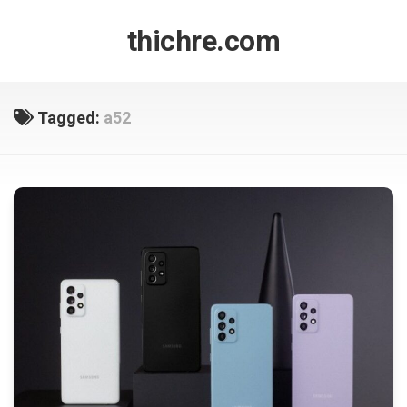
Skip
to
thichre.com
content
Tagged:
a52