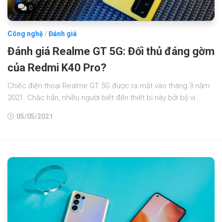
0
Công nghệ
/
Đánh giá
Đánh giá Realme GT 5G: Đối thủ đáng gờm
của Redmi K40 Pro?
Chiếc điện thoại Realme GT 5G được ra mắt vào tháng 3 năm
2021. Chắc hẳn, nhiều người biết đến thiết bị này bởi bộ vi...
05/05/2021