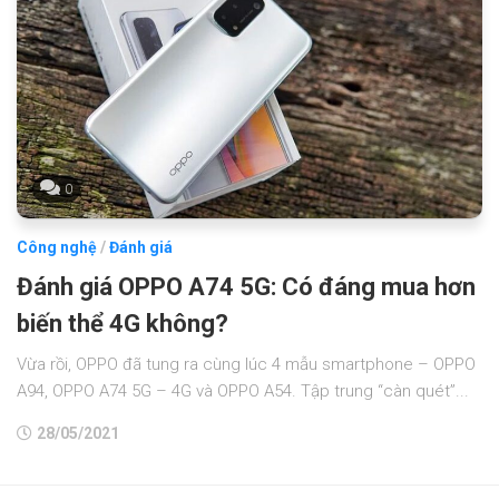
0
Công nghệ
/
Đánh giá
Đánh giá OPPO A74 5G: Có đáng mua hơn
biến thể 4G không?
Vừa rồi, OPPO đã tung ra cùng lúc 4 mẫu smartphone – OPPO
A94, OPPO A74 5G – 4G và OPPO A54. Tập trung “càn quét”...
28/05/2021