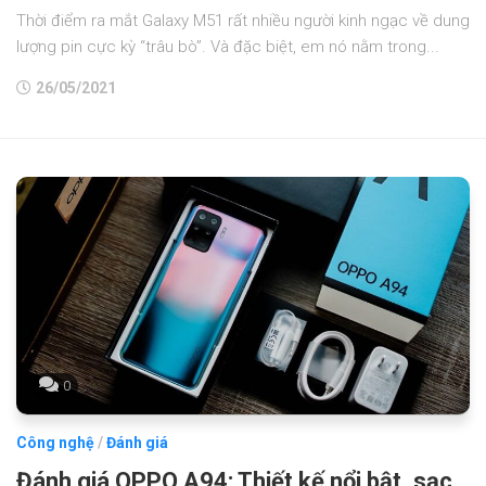
Thời điểm ra mắt Galaxy M51 rất nhiều người kinh ngạc về dung
lượng pin cực kỳ “trâu bò”. Và đặc biệt, em nó nằm trong...
26/05/2021
0
Công nghệ
/
Đánh giá
Đánh giá OPPO A94: Thiết kế nổi bật, sạc