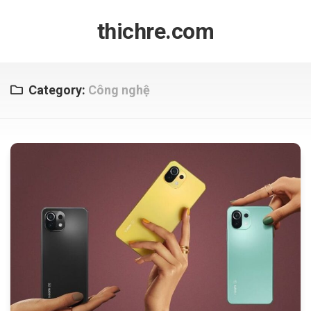
Skip
to
thichre.com
content
Category:
Công nghệ