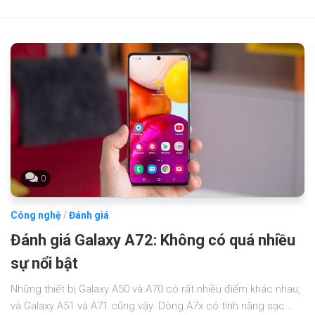
0
Công nghệ
/
Đánh giá
Đánh giá Galaxy A72: Không có quá nhiều
sự nổi bật
Những thiết bị Galaxy A50 và A70 có rất nhiều điểm khác nhau,
và Galaxy A51 và A71 cũng vậy. Dòng A7x có tính năng sạc...