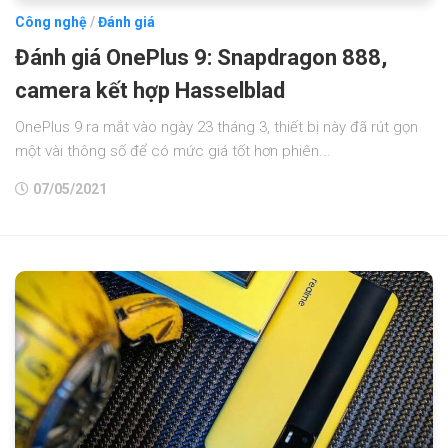
Công nghệ
/
Đánh giá
Đánh giá OnePlus 9: Snapdragon 888,
camera kết hợp Hasselblad
OnePlus 9 ra mắt vào ngày 23 tháng 3, thiết bị này đã rút gọn
một vài thông số để có mức giá tốt hơn phiên...
07/05/2021