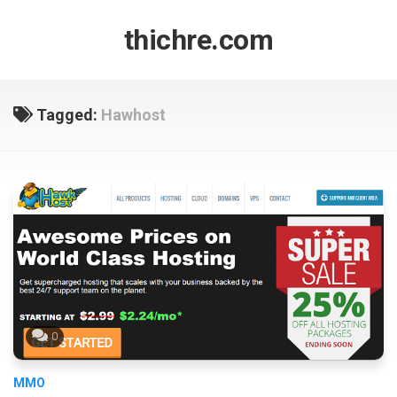
Skip
to
thichre.com
content
Tagged:
Hawhost
0
MMO