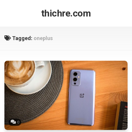
Skip
to
thichre.com
content
Tagged:
oneplus
0