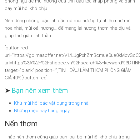
phòng ngủ để mùi hương của tinh dầu tỏa khắp phòng và đánh
bay mùi hôi khó chịu.
Nên dùng những loại tinh dầu có mùi hương tự nhiên như mùi
hoa nhài, mùi oải hương… để mang lại hương thơm nhẹ dịu và
giúp thư giãn tinh thần.
[button-red
url=”https://go.masoffer.net/v1/LJgPxhZrnBcmue0ue0kMovSd
url=https%3A%2F%2Fshopee.vn%2Fsearch%3Fkeyword%3D
target=”blank” position=””]TINH DẦU LÀM THƠM PHÒNG GIẢM
GIÁ 40%[/button-red]
➤
Bạn nên xem thêm
Khử mùi hôi các vật dụng trong nhà
Những mẹo hay hàng ngày
Nến thơm
Thắp nến thơm cũng giúp bạn loại bỏ mùi hôi khó chịu trong