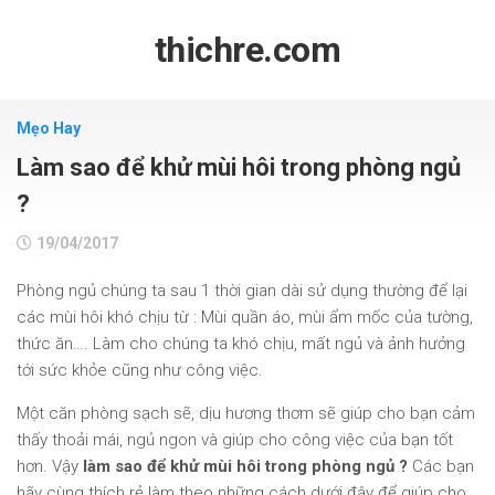
Skip
to
thichre.com
content
Mẹo Hay
Làm sao để khử mùi hôi trong phòng ngủ
?
19/04/2017
Phòng ngủ chúng ta sau 1 thời gian dài sử dụng thường để lại
các mùi hôi khó chịu từ : Mùi quần áo, mùi ẩm mốc của tường,
thức ăn…. Làm cho chúng ta khó chịu, mất ngủ và ảnh hưởng
tới sức khỏe cũng như công việc.
Một căn phòng sạch sẽ, dịu hương thơm sẽ giúp cho bạn cảm
thấy thoải mái, ngủ ngon và giúp cho công việc của bạn tốt
hơn. Vậy
làm sao để khử mùi hôi trong phòng ngủ ?
Các bạn
hãy cùng thích rẻ làm theo những cách dưới đây để giúp cho