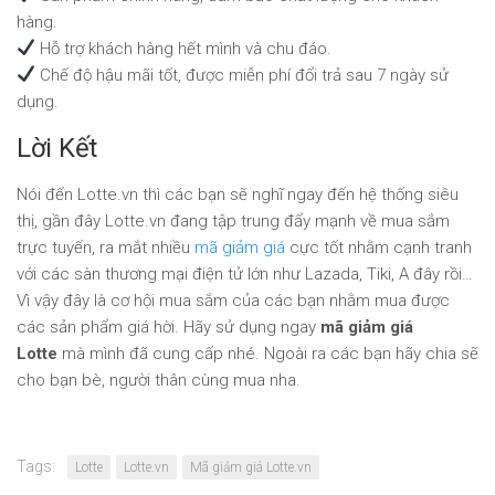
hàng.
Hỗ trợ khách hàng hết mình và chu đáo.
Chế độ hậu mãi tốt, được miễn phí đổi trả sau 7 ngày sử
dụng.
Lời Kết
Nói đến Lotte.vn thì các bạn sẽ nghĩ ngay đến hệ thống siêu
thị, gần đây Lotte.vn đang tập trung đẩy mạnh về mua sắm
trực tuyến, ra mắt nhiều
mã giảm giá
cực tốt nhằm cạnh tranh
với các sàn thương mại điện tử lớn như Lazada, Tiki, A đây rồi…
Vì vậy đây là cơ hội mua sắm của các bạn nhằm mua được
các sản phẩm giá hời. Hãy sử dụng ngay
mã giảm giá
Lotte
mà mình đã cung cấp nhé. Ngoài ra các bạn hãy chia sẽ
cho bạn bè, người thân cùng mua nha.
Tags:
Lotte
Lotte.vn
Mã giảm giá Lotte.vn