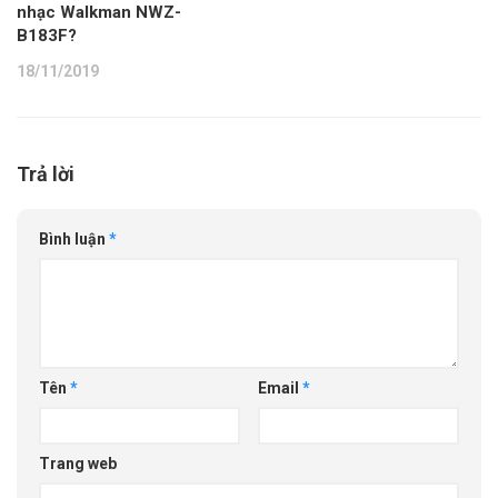
nhạc Walkman NWZ-
B183F?
18/11/2019
Trả lời
Bình luận
*
Tên
*
Email
*
Trang web