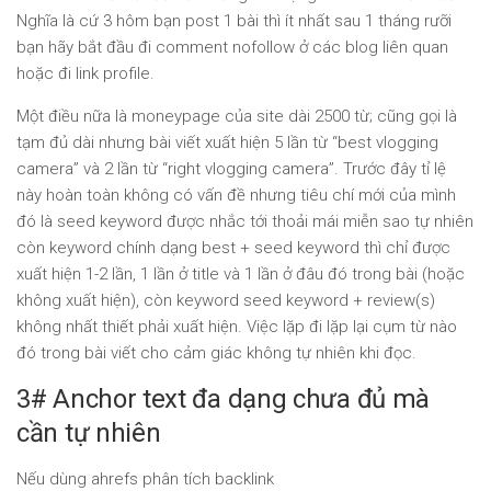
Nghĩa là cứ 3 hôm bạn post 1 bài thì ít nhất sau 1 tháng rưỡi
bạn hãy bắt đầu đi comment nofollow ở các blog liên quan
hoặc đi link profile.
Một điều nữa là moneypage của site dài 2500 từ; cũng gọi là
tạm đủ dài nhưng bài viết xuất hiện 5 lần từ “best vlogging
camera” và 2 lần từ “right vlogging camera”. Trước đây tỉ lệ
này hoàn toàn không có vấn đề nhưng tiêu chí mới của mình
đó là seed keyword được nhắc tới thoải mái miễn sao tự nhiên
còn keyword chính dạng best + seed keyword thì chỉ được
xuất hiện 1-2 lần, 1 lần ở title và 1 lần ở đâu đó trong bài (hoặc
không xuất hiện), còn keyword seed keyword + review(s)
không nhất thiết phải xuất hiện. Việc lặp đi lặp lại cụm từ nào
đó trong bài viết cho cảm giác không tự nhiên khi đọc.
3# Anchor text đa dạng chưa đủ mà
cần tự nhiên
Nếu dùng ahrefs phân tích backlink