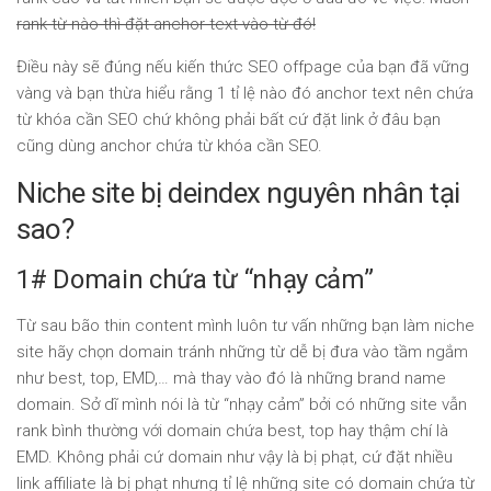
rank từ nào thì đặt anchor text vào từ đó!
Điều này sẽ đúng nếu kiến thức SEO offpage của bạn đã vững
vàng và bạn thừa hiểu rằng 1 tỉ lệ nào đó anchor text nên chứa
từ khóa cần SEO chứ không phải bất cứ đặt link ở đâu bạn
cũng dùng anchor chứa từ khóa cần SEO.
Niche site bị deindex nguyên nhân tại
sao?
1# Domain chứa từ “nhạy cảm”
Từ sau bão thin content mình luôn tư vấn những bạn làm niche
site hãy chọn domain tránh những từ dễ bị đưa vào tầm ngắm
như best, top, EMD,… mà thay vào đó là những brand name
domain. Sở dĩ mình nói là từ “nhạy cảm” bởi có những site vẫn
rank bình thường với domain chứa best, top hay thậm chí là
EMD. Không phải cứ domain như vậy là bị phạt, cứ đặt nhiều
link affiliate là bị phạt nhưng tỉ lệ những site có domain chứa từ