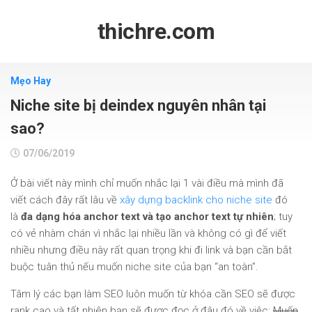
Skip
to
thichre.com
content
Mẹo Hay
Niche site bị deindex nguyên nhân tại
sao?
07/06/2019
Ở bài viết này mình chỉ muốn nhắc lại 1 vài điều mà mình đã
viết cách đây rất lâu về
xây dựng backlink cho niche site
đó
là
đa dạng hóa anchor text và tạo anchor text tự nhiên
; tuy
có vẻ nhàm chán vì nhắc lại nhiều lần và không có gì để viết
nhiều nhưng điều này rất quan trọng khi đi link và bạn cần bắt
buộc tuân thủ nếu muốn niche site của bạn “an toàn”.
Tâm lý các bạn làm SEO luôn muốn từ khóa cần SEO sẽ được
rank cao và tất nhiên bạn sẽ được đọc ở đâu đó về việc:
Muốn