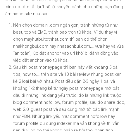
mình có tóm tắt lại 1 số lời khuyên dành cho những bạn đang
làm niche site như sau:
Nên chọn domain .com ngắn gọn, tránh những từ như
best, top và EMD, tránh bao trọn từ khóa. Ví dụ thay vì
chọn mayhutbuitotnhat.com thì bạn có thể chọn
nhakhongbui.com hay nhasachbui.com,… vừa hay và vừa
“an toàn”, lúc đặt anchor vào url khỏi bị đánh đồng vào
việc đặt anchor vào từ khóa.
Sau khi post moneypage thì bạn hãy viết khoảng 5 bài
tips, how to,… trên site và 10 bài review nhưng post xen
kẽ 2 loại bài với nhau. Post đều đặn 2-3 ngày 1 bài và
khoảng 1-2 tháng kẻ từ ngày post moneypage mới bắt
đầu đi những link dạng yếu trước; đó là những link thuộc
blog comment nofollow, forum profile, sau đó share doc,
web 2.0, guest post và sau cùng mới tới các link mạnh
như PBN. Những link yếu như comment nofollow hay
forum profile dù dùng indexer mà vẫn không về thì vẫn
nên đi vì nó có thể không nhận ra bởi tool phân tích