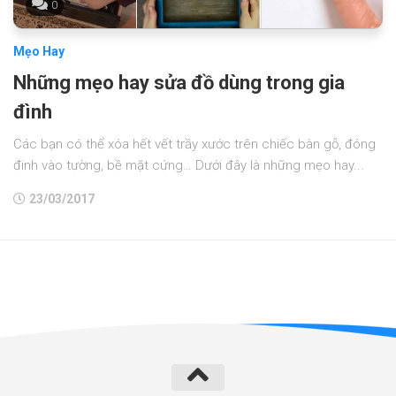
0
Mẹo Hay
Những mẹo hay sửa đồ dùng trong gia
đình
Các bạn có thể xóa hết vết trầy xước trên chiếc bàn gỗ, đóng
đinh vào tường, bề mặt cứng… Dưới đây là những mẹo hay...
23/03/2017