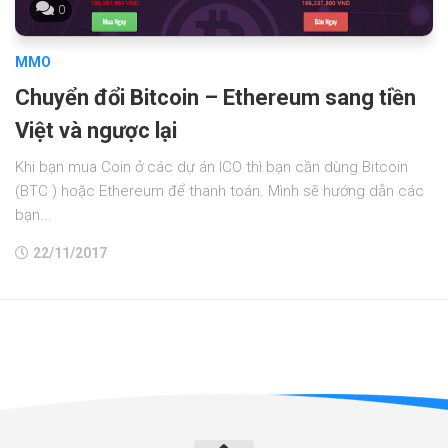
0
MMO
Chuyển đổi Bitcoin – Ethereum sang tiền
Việt và ngược lại
Khi bạn mua Coin ở các dự án ICO thì bạn cần dùng Bitcoin
(BTC ) hoặc Ethereum để thanh toán. Mình sẽ hướng dẫn các
bạn...
22/11/2017