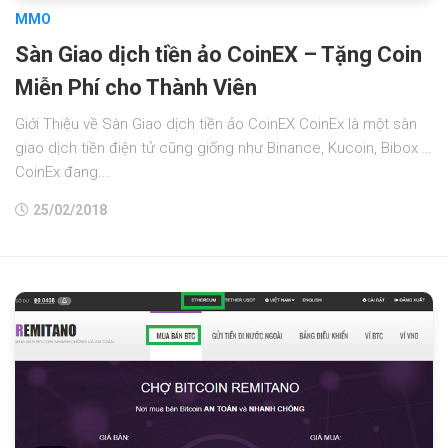
MMO
Sàn Giao dịch tiền ảo CoinEX – Tặng Coin
Miễn Phí cho Thành Viên
Giới Thiệu về Sàn Giao dịch tiền ảo CoinEX CoinEx là một sàn
giao dịch tiền điện tử cũng giống như Binance, Kucoin, Bibox …
CoinEx đang...
25/02/2018