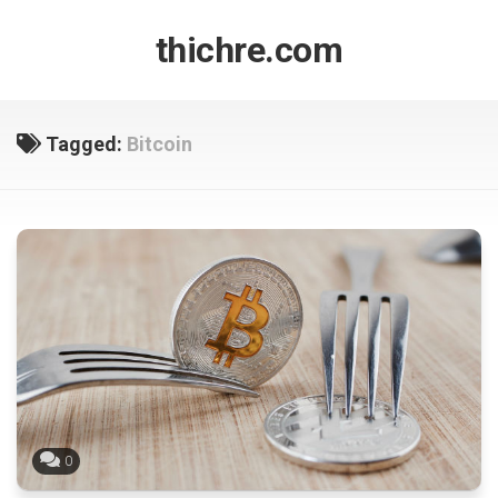
Skip
to
thichre.com
content
Tagged:
Bitcoin
0