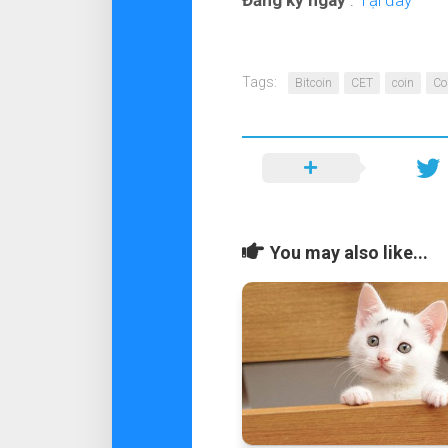
Đăng ký ngay
:
Tại đây
Tags:
Bitcoin
CET
coin
Co
You may also like...