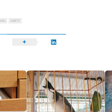
inEx
ViaBTC