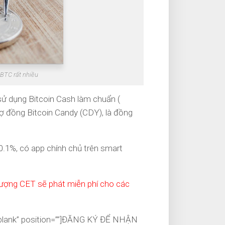
 BTC rất nhiều
sử dụng Bitcoin Cash làm chuẩn (
rợ đồng Bitcoin Candy (CDY), là đồng
 0.1%, có app chính chủ trên smart
lượng CET sẽ phát miễn phí cho các
”blank” position=””]ĐĂNG KÝ ĐỂ NHẬN