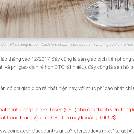
Coin EX sử dụng Bitcoin Cash làm chuẩn vì tốc độ nhanh và phí giao dịch rẻ hơn
ập tháng vào 12/2017, đây cũng là sàn giao dịch tiên phong 
 và phí giao dịch rẻ hơn BTC rất nhiều), đây cũng là sàn hỗ t
àn có phí giao dịch rẻ nhất hiện nay, với mức phí cao nhất chỉ
hát hành đồng CoinEx Token (CET) cho các thành viên, tổng 
 phát trong tháng 2), giá 1 CET hiện nay khoảng 0.0067$
//www.coinex.com/account/signup?refer_code=tmhxp” target=