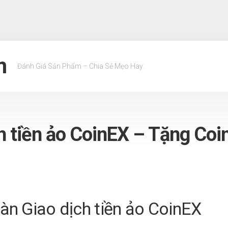
m
Đánh Giá Sản Phẩm – Chia Sẻ Mẹo Hay.
h tiền ảo CoinEX – Tặng Coi
Sàn Giao dịch tiền ảo CoinEX