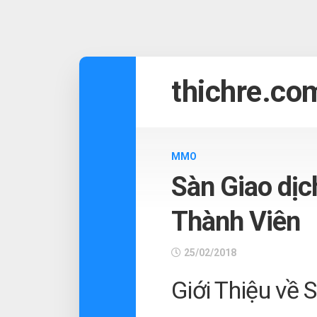
Skip
to
thichre.co
content
MMO
Sàn Giao dịc
Thành Viên
25/02/2018
Giới Thiệu về 