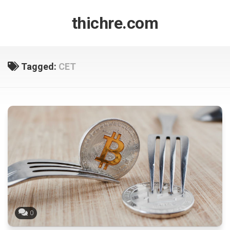
Skip
to
thichre.com
content
Tagged:
CET
0