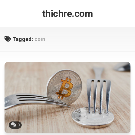
Skip
to
thichre.com
content
Tagged:
coin
0