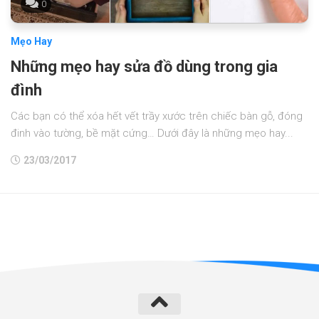
0
Mẹo Hay
Những mẹo hay sửa đồ dùng trong gia
đình
Các bạn có thể xóa hết vết trầy xước trên chiếc bàn gỗ, đóng
đinh vào tường, bề mặt cứng… Dưới đây là những mẹo hay...
23/03/2017