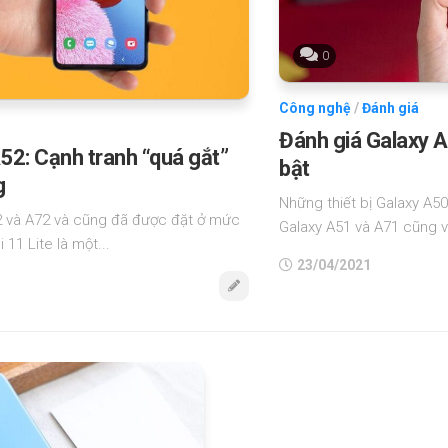
0
Công nghệ
/
Đánh giá
Đánh giá Galaxy A
A52: Cạnh tranh “quá gắt”
bật
g
Những thiết bị Galaxy A50
2 và A72 và cũng đã được đặt ở mức
Galaxy A51 và A71 cũng v
11 Lite là một...
23/04/2021