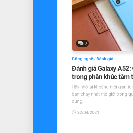
0
Công nghệ
/
Đánh giá
Đánh giá Galaxy A52: 
trong phân khúc tầm 
Hãy nhớ lại khoảng thời gian t
bán chạy nhất thế giới trong 
đứng...
22/04/2021