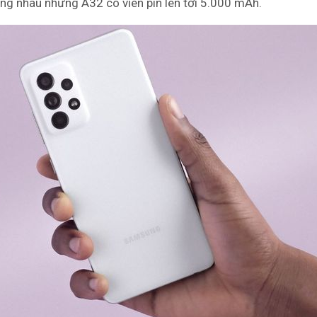
ng nhau nhưng A32 có viên pin lên tới 5.000 mAh.