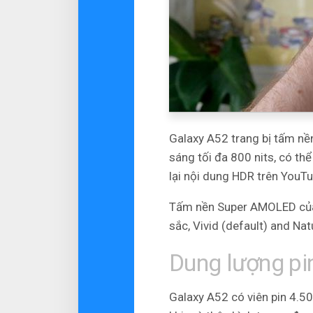
Galaxy A52 trang bị tấm n
sáng tối đa 800 nits, có th
lại nội dung HDR trên YouTu
Tấm nền Super AMOLED của 
sắc,
Vivid (default) and Nat
Dung lượng pi
Galaxy A52 có viên pin 4.5