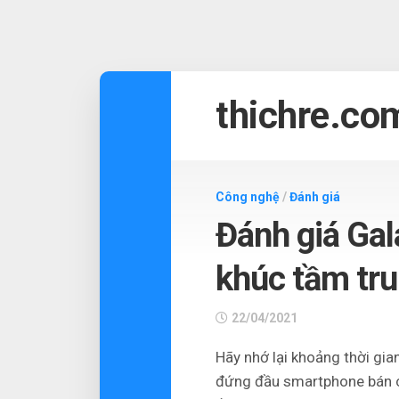
Skip
to
thichre.co
content
Công nghệ
/
Đánh giá
Đánh giá Gal
khúc tầm tr
22/04/2021
Hãy nhớ lại khoảng thời gi
đứng đầu smartphone bán ch