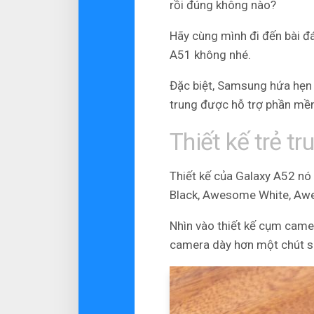
rồi đúng không nào?
Hãy cùng mình đi đến bài đ
A51 không nhé.
Đặc biệt, Samsung hứa hẹn c
trung được hỗ trợ phần mề
Thiết kế trẻ tr
Thiết kế của Galaxy A52 nó
Black, Awesome White, Aw
Nhìn vào thiết kế cụm came
camera dày hơn một chút so