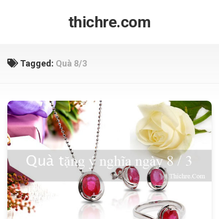
Skip
to
thichre.com
content
Tagged:
Quà 8/3