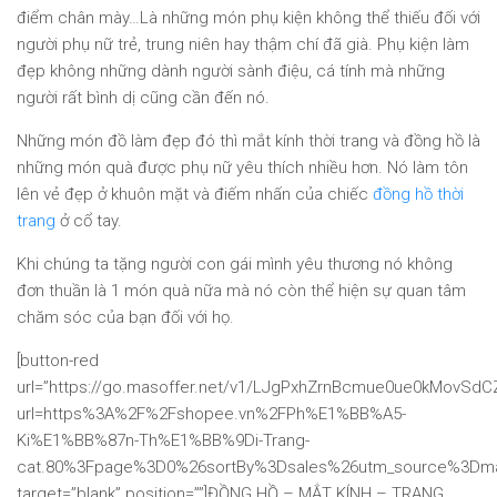
điểm chân mày…Là những món phụ kiện không thể thiếu đối với
người phụ nữ trẻ, trung niên hay thậm chí đã già. Phụ kiện làm
đẹp không những dành người sành điệu, cá tính mà những
người rất bình dị cũng cần đến nó.
Những món đồ làm đẹp đó thì mắt kính thời trang và đồng hồ là
những món quà được phụ nữ yêu thích nhiều hơn. Nó làm tôn
lên vẻ đẹp ở khuôn mặt và điếm nhấn của chiếc
đồng hồ thời
trang
ở cổ tay.
Khi chúng ta tặng người con gái mình yêu thương nó không
đơn thuần là 1 món quà nữa mà nó còn thể hiện sự quan tâm
chăm sóc của bạn đối với họ.
[button-red
url=”https://go.masoffer.net/v1/LJgPxhZrnBcmue0ue0kMovSd
url=https%3A%2F%2Fshopee.vn%2FPh%E1%BB%A5-
Ki%E1%BB%87n-Th%E1%BB%9Di-Trang-
cat.80%3Fpage%3D0%26sortBy%3Dsales%26utm_source%3Dma
target=”blank” position=””]ĐỒNG HỒ – MẮT KÍNH – TRANG