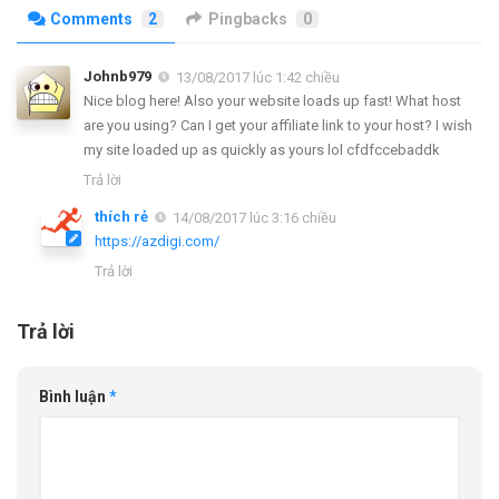
Comments
2
Pingbacks
0
Johnb979
13/08/2017 lúc 1:42 chiều
Nice blog here! Also your website loads up fast! What host
are you using? Can I get your affiliate link to your host? I wish
my site loaded up as quickly as yours lol cfdfccebaddk
Trả lời
thích rẻ
14/08/2017 lúc 3:16 chiều
https://azdigi.com/
Trả lời
Trả lời
Bình luận
*