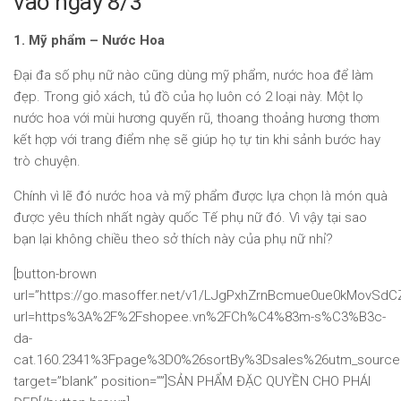
vào ngày 8/3
1. Mỹ phẩm – Nước Hoa
Đại đa số phụ nữ nào cũng dùng mỹ phẩm, nước hoa để làm
đẹp. Trong giỏ xách, tủ đồ của họ luôn có 2 loại này. Một lọ
nước hoa với mùi hương quyến rũ, thoang thoảng hương thơm
kết hợp với trang điểm nhẹ sẽ giúp họ tự tin khi sảnh bước hay
trò chuyện.
Chính vì lẽ đó nước hoa và mỹ phẩm được lựa chọn là món quà
được yêu thích nhất ngày quốc Tế phụ nữ đó. Vì vậy tại sao
bạn lại không chiều theo sở thích này của phụ nữ nhỉ?
[button-brown
url=”https://go.masoffer.net/v1/LJgPxhZrnBcmue0ue0kMovSd
url=https%3A%2F%2Fshopee.vn%2FCh%C4%83m-s%C3%B3c-
da-
cat.160.2341%3Fpage%3D0%26sortBy%3Dsales%26utm_source
target=”blank” position=””]SẢN PHẨM ĐẶC QUYỀN CHO PHÁI