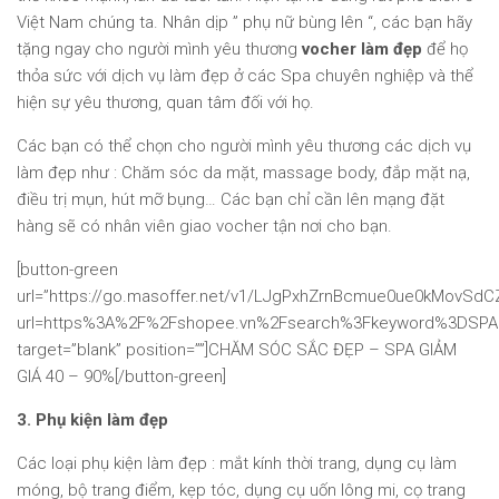
Việt Nam chúng ta. Nhân dịp ” phụ nữ bùng lên “, các bạn hãy
tặng ngay cho người mình yêu thương
vocher làm đẹp
để họ
thỏa sức với dịch vụ làm đẹp ở các Spa chuyên nghiệp và thể
hiện sự yêu thương, quan tâm đối với họ.
Các bạn có thể chọn cho người mình yêu thương các dịch vụ
làm đẹp như : Chăm sóc da mặt, massage body, đắp mặt nạ,
điều trị mụn, hút mỡ bụng… Các bạn chỉ cần lên mạng đặt
hàng sẽ có nhân viên giao vocher tận nơi cho bạn.
[button-green
url=”https://go.masoffer.net/v1/LJgPxhZrnBcmue0ue0kMovSd
url=https%3A%2F%2Fshopee.vn%2Fsearch%3Fkeyword%3DSP
target=”blank” position=””]CHĂM SÓC SẮC ĐẸP – SPA GIẢM
GIÁ 40 – 90%[/button-green]
3. Phụ kiện làm đẹp
Các loại phụ kiện làm đẹp : mắt kính thời trang, dụng cụ làm
móng, bộ trang điểm, kẹp tóc, dụng cụ uốn lông mi, cọ trang