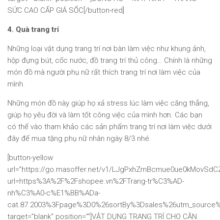
SỨC CAO CẤP GIÁ SỐC[/button-red]
4. Quà trang trí
Những loại vật dụng trang trí nơi bàn làm việc như khung ảnh,
hộp đựng bút, cốc nước, đồ trang trí thủ công… Chính là những
món đồ mà người phụ nữ rất thích trang trí nơi làm việc của
mình.
Những món đồ này giúp họ xả stress lúc làm việc căng thẳng,
giúp họ yêu đời và làm tốt công việc của mình hơn. Các bạn
có thể vào tham khảo các sản phẩm trang trí nơi làm việc dưới
đây để mua tặng phụ nữ nhân ngày 8/3 nhé.
[button-yellow
url=”https://go.masoffer.net/v1/LJgPxhZrnBcmue0ue0kMovSd
url=https%3A%2F%2Fshopee.vn%2FTrang-tr%C3%AD-
nh%C3%A0-c%E1%BB%ADa-
cat.87.2003%3Fpage%3D0%26sortBy%3Dsales%26utm_source%
target=”blank” position=””]VẬT DỤNG TRANG TRÍ CHO CĂN