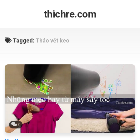
Skip
to
thichre.com
content
Tagged:
Tháo vết keo
0