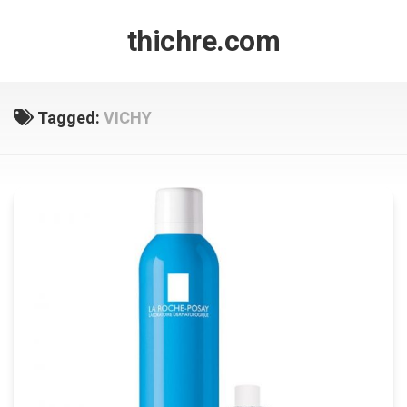
Skip
to
thichre.com
content
Tagged:
VICHY