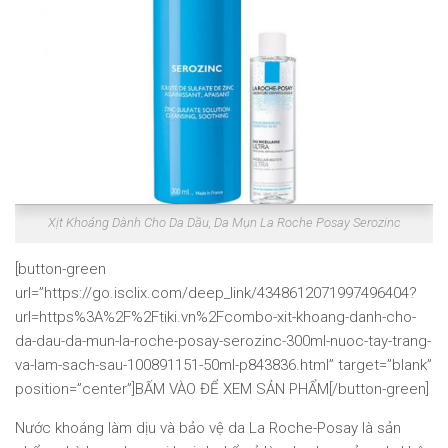
Xịt Khoáng Dành Cho Da Dầu, Da Mụn La Roche Posay Serozinc
[button-green
url=”https://go.isclix.com/deep_link/4348612071997496404?
url=https%3A%2F%2Ftiki.vn%2Fcombo-xit-khoang-danh-cho-
da-dau-da-mun-la-roche-posay-serozinc-300ml-nuoc-tay-trang-
va-lam-sach-sau-100891151-50ml-p843836.html” target=”blank”
position=”center”]BẤM VÀO ĐỂ XEM SẢN PHẨM[/button-green]
Nước khoáng làm dịu và bảo vệ da La Roche-Posay là sản