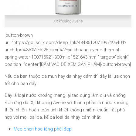
Xịt khoáng Avene
[button-brown
url=”https://go.isclix.com/deep_link/4348612071997496404?
url=https%3A%2F%2Ftiki.vn%2Fxit-khoang-avene-thermal-
spring-water-100715921-300ml-p1521643.html” target=”blank”
position=”center”]BẤM VÀO ĐỂ XEM SẢN PHẨM[/button-brown]
Nếu da bạn thuộc da mụn hay da nhạy cảm thì đây là lựa chọn
tốt cho bạn đấy!
Đây là loại nước khoáng mang lại tác dụng làm dịu và chống
kích ứng da. Xịt khoáng Avene với thành phần là nước khoáng
thiên nhiên, hoàn toàn tinh khiết không nhiễm khuẩn, rất phù
hợp với mọi loại da, kể cả loại da nhạy cảm nhất.
Mẹo chọn hoa tặng phái đẹp