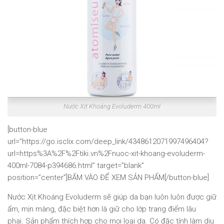
Nước Xịt Khoáng Evoluderm 400ml
[button-blue
url=”https://go.isclix.com/deep_link/4348612071997496404?
url=https%3A%2F%2Ftiki.vn%2Fnuoc-xit-khoang-evoluderm-
400ml-7084-p394686.html” target=”blank”
position=”center”]BẤM VÀO ĐỂ XEM SẢN PHẨM[/button-blue]
Nước Xịt Khoáng Evoluderm sẽ giúp da bạn luôn luôn được giữ
ẩm, mịn màng, đặc biệt hơn là giữ cho lớp trang điểm lâu
phai. Sản phẩm thích hợp cho mọi loại da. Có đặc tính làm dịu