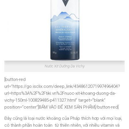
Nước Xịt Dưỡng Da Vichy
[button-red
url=”https://go.isclix.com/deep_link/4348612071997496404?
url=https%3A%2F%2Ftiki.vn%2Fnuoc-xit-khoang-duong-da-
vichy-150ml-100829485-p411327.html” target=”blank”
position=”center”]BẤM VÀO ĐỂ XEM SẢN PHẨM[/button-red]
Đây cũng là loại nước khoáng của Pháp thích hơp với mọi loại,
có thành phần hoàn toàn từ thiên nhiên, với nhiều vitamin và