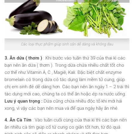
Các loại thực phẩm giúp sinh sản dễ dàng và không đau
3. Ăn dứa ( thơm )
: Khi bước vào tuần thứ 39 của thai kì các
bạn nên ăn dứa ( thơm ). Trong dứa chứa nhiều chất tốt cho
cơ thể như Vitamin A, C , Magiê, Kali. Đặc biệt chất enzyme
bromelain có trong dứa có tác dụng làm mềm tử cung, giúp
chị em sinh đẻ dễ dàng hơn. Các bạn nên ăn ngày 1 – 2 trái thì
tác dụng mới cao, chúng ta có thể ăn hoặc ép ra nước uống.
Lưu ý quan trọng :
Dứa cũng chứa nhiều độc tố khi mới hái
xong, vì vậy các bạn nên mua và để qua ngày hãy ăn nhé.
4. Ăn Cà Tím
: Vào tuần cuối cùng của thai kì thì các bạn nên
ăn nhiều cà tím giúp cổ tử cung co giãn tốt hơn, từ đó quá