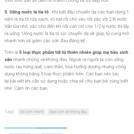
trình sinh sản sẽ diễn ra nhanh chóng và tốt đẹp hơn.
5. Uống nước lá tía tô
: Khi bắt đầu chuyển dạ các bạn dùng 1
nắm lá tía tô rửa sạch, vò nát rồi cho vào nồi sắc với 2 lít nước.
Vặn lửa nhỏ, sắc cho đến khi nồi cạn chỉ còn 1/2 ly nước thì lấy
ra uống. Uống nước lá tía tô lúc chuyển dạ sẽ giúp tử cung mở
nhanh hơn và giảm các cơn đau đáng kể.
Trên là
5 loại thực phẩm tốt từ thiên nhiên giúp mẹ bầu sinh
sản
nhanh chóng và không đau. Ngoài ra người ta còn uống
nước rau húng quế, cam thảo, hoa hướng dương nhưng công
dụng không bằng 5 loại thực phẩm trên. Các bạn nên lưu
lại bài viết khi cần sử dụng hoặc chia sẻ cho bạn bè cùng biết
nhé. Cảm ơn các bạn.
Tags:
Để sinh nhanh
Mẹo sinh đẻ không đau