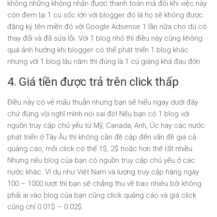
không những không nhận được thanh toán mà đôi khi việc này
còn đem lại 1 cú sốc lớn với blogger đó là họ sẽ không được
đăng ký tên miền đó với Google Adsense 1 lần nữa cho dù có
thay đổi và đã sửa lỗi. Với 1 blog nhỏ thì điều này cũng không
quá ảnh hưởng khi blogger có thể phát triển 1 blog khác
nhưng với 1 blog lâu năm thì đúng là 1 cú giáng khá đau đớn.
4. Giá tiền được trả trên click thấp
Điều này có vẻ mấu thuẫn nhưng bạn sẽ hiểu ngay dưới đây
chứ đừng vội nghĩ mình nói sai đó! Nếu bạn có 1 blog với
nguồn truy cập chủ yếu từ Mỹ, Canada, Anh, Úc hay các nước
phát triển ở Tây Âu thì không cần đề cập đến vấn đề giá cả
quảng cáo, mỗi click có thể 1$, 2$ hoặc hơn thế rất nhiều.
Nhưng nếu blog của bạn có nguồn truy cập chủ yếu ở các
nước khác. Ví dụ như Việt Nam và lượng truy cập hàng ngày
100 – 1000 lượt thì bạn sẽ chẳng thu về bao nhiêu bởi không
phải ai vào blog của bạn cũng click quảng cáo và giá click
cũng chỉ 0.01$ – 0.02$.