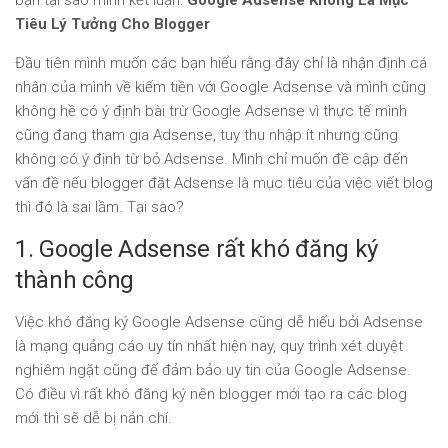
bạn tại sao mình kết luận:
Google Adsense Không Là Mục
Tiêu Lý Tưởng Cho Blogger
Đầu tiên mình muốn các bạn hiểu rằng đây chỉ là nhận định cá
nhân của mình về kiếm tiền với Google Adsense và mình cũng
không hề có ý định bài trừ Google Adsense vì thực tế mình
cũng đang tham gia Adsense, tuy thu nhập ít nhưng cũng
không có ý định từ bỏ Adsense. Mình chỉ muốn đề cập đến
vấn đề nếu blogger đặt Adsense là mục tiêu của việc viết blog
thì đó là sai lầm. Tại sao?
1. Google Adsense rất khó đăng ký
thành công
Việc khó đăng ký Google Adsense cũng dễ hiểu bởi Adsense
là mạng quảng cáo uy tín nhất hiện nay, quy trình xét duyệt
nghiêm ngặt cũng để đảm bảo uy tin của Google Adsense.
Có điều vì rất khó đăng ký nên blogger mới tạo ra các blog
mới thì sẽ dễ bị nản chí.